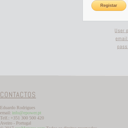
Registar
User 
email
pass
CONTACTOS
Eduardo Rodrigues
email:
info@epower.pt
Telf.: +351 300 500 420
Aveiro - Portugal